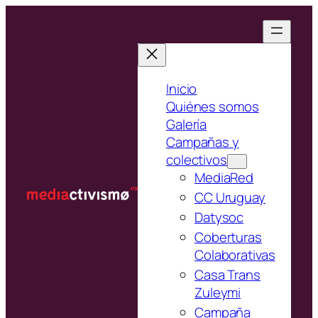
Saltar
al
contenido
Inicio
Quiénes somos
Galería
Campañas y
colectivos
MediaRed
CC Uruguay
Datysoc
Coberturas
Colaborativas
Casa Trans
Zuleymi
Campaña