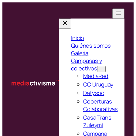
Saltar
al
contenido
Inicio
Quiénes somos
Galería
Campañas y
colectivos
MediaRed
CC Uruguay
Datysoc
Coberturas
Colaborativas
Casa Trans
Zuleymi
Campaña