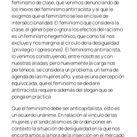
feminismo de clase, que venimos denunciando de
los inicios del feminismo antirracista y al que le
exigimos que el feminismo se lea en clave de
interseccionalidad. El feminismo que considera la
clase, el género pero ignora los efectos del racismo
es un feminismo hegemónico, que como tal nos
excluye y nos margina al círculo de la desigualdad
(privilegio / opresiones). El feminismo antirracista,
lo venimos construyendo, entre nosotras y con
nuestras aliadas, pero nuevamente la carga nos
pertenece, se considera un problema, un tema de
agenda de las mujeres afro, y esa es una percepción
equivocada, que el feminismo se declare
antirracista requiere además del slogan que se
ponga en práctica.
Que el feminismo debe ser anticapitalista, esto es
un acuerdo unánime. En relación al vínculo de las
mujeres y el sindicalismo es de orden poner en
contexto la situación de desigualdad en la que nos
encontramos a la hora de la inserción en el mercado