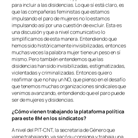
para incluir a las disidencias. Lo que sí está claro, es
que las compañeras feministas que estamos
impulsando el paro de mujeres no lo estamos
impulsando así por una cuestión de excluir. Esta es
una discusión y que a nivel comunicativo lo
simplificamos de esta manera. Entendiendo que
hemos sido históricamente invisibilizadas, entonces
muchas veces la palabra mujer tiene un peso en sí
mismo. Pero también entendemos que las
disidencias han sido invisibilizadas, estigmatizadas,
violentadas y criminalizadas. Entonces quiero
reafirmar que no hay un NO, que pienso en el desafío
que tenemos muchas organizaciones sindicales que
venimos avanzando, entendiendo que el paro puede
ser de mujeres y disidencias.
¿Cómo vienen trabajando la plataforma política
para este 8M en los sindicatos?
A nivel del PIT-CNT, la secretaria de Género que
viene trabajando, ya sacó su consigna y trabaja una