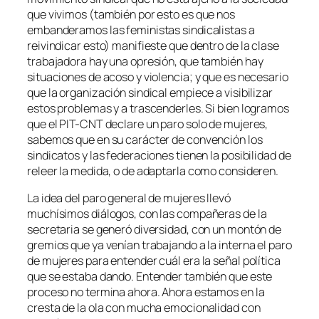
que vivimos (también por esto es que nos
embanderamos las feministas sindicalistas a
reivindicar esto) manifieste que dentro de la clase
trabajadora hay una opresión, que también hay
situaciones de acoso y violencia; y que es necesario
que la organización sindical empiece a visibilizar
estos problemas y a trascenderles. Si bien logramos
que el PIT-CNT declare un paro solo de mujeres,
sabemos que en su carácter de convención los
sindicatos y las federaciones tienen la posibilidad de
releer la medida, o de adaptarla como consideren.
La idea del paro general de mujeres llevó
muchísimos diálogos, con las compañeras de la
secretaria se generó diversidad, con un montón de
gremios que ya venían trabajando a la interna el paro
de mujeres para entender cuál era la señal política
que se estaba dando. Entender también que este
proceso no termina ahora. Ahora estamos en la
cresta de la ola con mucha emocionalidad con