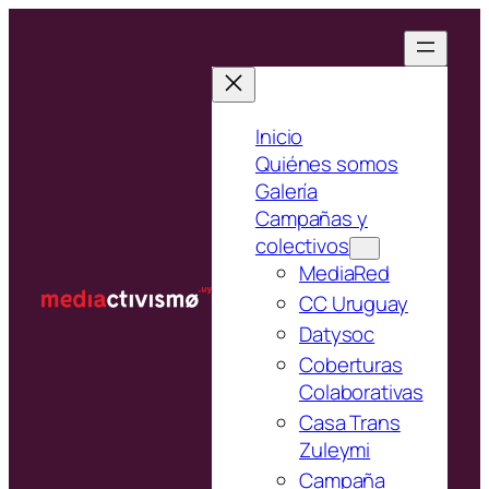
Saltar
al
contenido
Inicio
Quiénes somos
Galería
Campañas y
colectivos
MediaRed
CC Uruguay
Datysoc
Coberturas
Colaborativas
Casa Trans
Zuleymi
Campaña