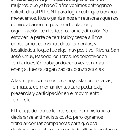
mujeres, que ya hace 7 años venimos entregando
solicitudes al PIT-CNT para lograr esto que bien nos
merecemos. Nos organizamos en reuniones que nos
convocaban en grupos de articulación y
organización, territorio, proclama y difusión. Yo
estoy en la parte de territorio y desde allí nos
conectamos con varios departamentos, y
localidades, lo que fue algo muy positivo: Rivera, San
José, Chuy, Paso de los Toros, los colectivos en
territorio están trabajando cada vez con más
energía, fuerza, organización, convocatorias.
A las mujeres afro nos toca hoy estar preparadas,
formadas, con herramientas para poder exigir
presencia y participación en el movimiento
feminista.
El trabajo dentro de la Intersocial Feminista para
declararse antirracista costó, pero logramos
trabajar con las compañeras para que esa
declaración existiera, y a partir de allí ante cualquier