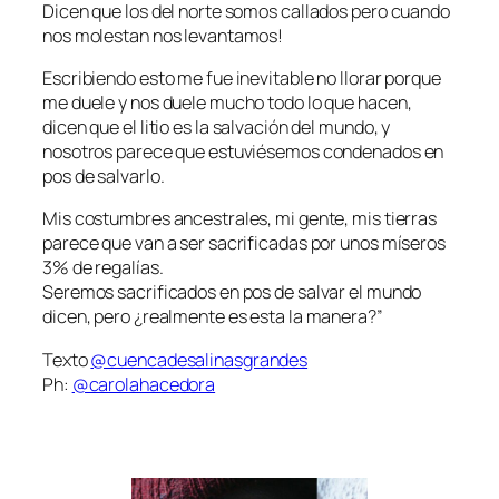
Dicen que los del norte somos callados pero cuando
nos molestan nos levantamos!
Escribiendo esto me fue inevitable no llorar porque
me duele y nos duele mucho todo lo que hacen,
dicen que el litio es la salvación del mundo, y
nosotros parece que estuviésemos condenados en
pos de salvarlo.
Mis costumbres ancestrales, mi gente, mis tierras
parece que van a ser sacrificadas por unos míseros
3% de regalías.
Seremos sacrificados en pos de salvar el mundo
dicen, pero ¿realmente es esta la manera?”
Texto
@cuencadesalinasgrandes
Ph:
@carolahacedora