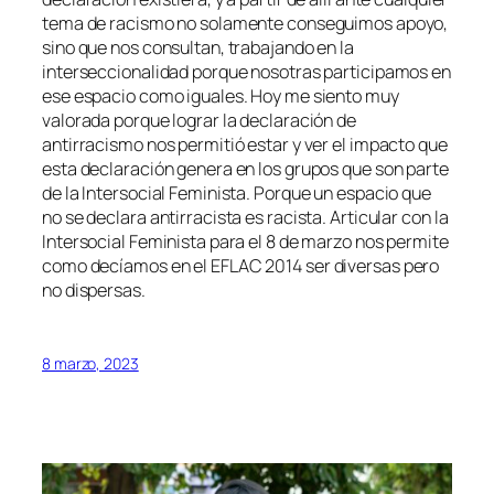
tema de racismo no solamente conseguimos apoyo,
sino que nos consultan, trabajando en la
interseccionalidad porque nosotras participamos en
ese espacio como iguales. Hoy me siento muy
valorada porque lograr la declaración de
antirracismo nos permitió estar y ver el impacto que
esta declaración genera en los grupos que son parte
de la Intersocial Feminista. Porque un espacio que
no se declara antirracista es racista. Articular con la
Intersocial Feminista para el 8 de marzo nos permite
como decíamos en el EFLAC 2014 ser
diversas pero
no dispersas.
8 marzo, 2023