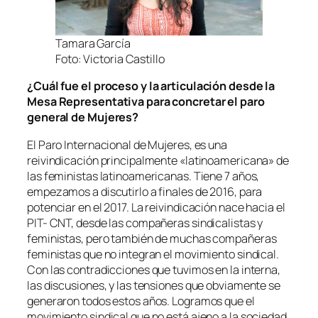
Tamara García
Foto: Victoria Castillo
¿Cuál fue el proceso y la articulación desde la
Mesa Representativa para concretar el paro
general de Mujeres?
El Paro Internacional de Mujeres, es una
reivindicación principalmente «latinoamericana» de
las feministas latinoamericanas. Tiene 7 años,
empezamos a discutirlo a finales de 2016, para
potenciar en el 2017. La reivindicación nace hacia el
PIT- CNT, desde las compañeras sindicalistas y
feministas, pero también de muchas compañeras
feministas que no integran el movimiento sindical.
Con las contradicciones que tuvimos en la interna,
las discusiones, y las tensiones que obviamente se
generaron todos estos años. Logramos que el
movimiento sindical que no está ajeno a la sociedad