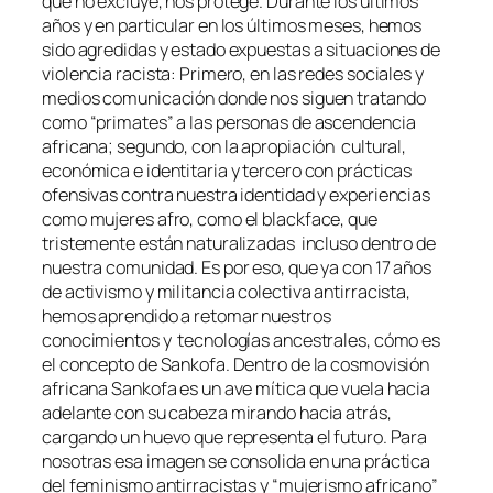
que no excluye, nos protege. Durante los últimos
años y en particular en los últimos meses, hemos
sido agredidas y estado expuestas a situaciones de
violencia racista: Primero, en las redes sociales y
medios comunicación donde nos siguen tratando
como “primates” a las personas de ascendencia
africana; segundo, con la apropiación cultural,
económica e identitaria y tercero con prácticas
ofensivas contra nuestra identidad y experiencias
como mujeres afro, como el blackface, que
tristemente están naturalizadas incluso dentro de
nuestra comunidad. Es por eso, que ya con 17 años
de activismo y militancia colectiva antirracista,
hemos aprendido a retomar nuestros
conocimientos y tecnologías ancestrales, cómo es
el concepto de Sankofa. Dentro de la cosmovisión
africana Sankofa es un ave mítica que vuela hacia
adelante con su cabeza mirando hacia atrás,
cargando un huevo que representa el futuro. Para
nosotras esa imagen se consolida en una práctica
del feminismo antirracistas y “mujerismo africano”