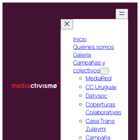
Saltar
al
contenido
Inicio
Quiénes somos
Galería
Campañas y
colectivos
MediaRed
CC Uruguay
Datysoc
Coberturas
Colaborativas
Casa Trans
Zuleymi
Campaña