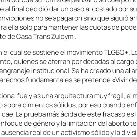
e al final decidió dar un paso al costado por 
onvicciones no se apagaron sino que siguió ar
tra ella solo para mantener las cuotas de pod
te de Casa Trans Zuleymi.
en el cual se sostiene el movimiento TLGBQ+. 
to, quienes se aferran por décadas al cargo e
 engranaje institucional. Se ha creado una alian
derechos fundamentales se pretende «Vivir del
cional fue y es una arquitectura muy frágil, e
no sobre cimientos sólidos, por eso cuando en
e cae. La prueba más ácida de este fracaso es
 enfoque de género y la limitación del aborto 
ausencia real de un activismo sólido y la divi