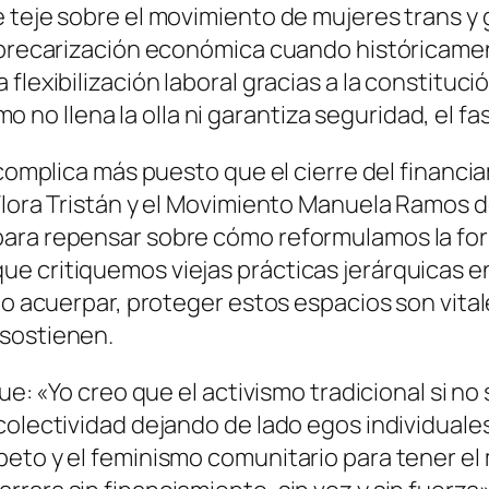
 teje sobre el movimiento de mujeres trans y 
a precarización económica cuando históricamen
flexibilización laboral gracias a la constituci
vismo no llena la olla ni garantiza seguridad, e
e complica más puesto que el cierre del financ
Flora Tristán y el Movimiento Manuela Ramos d
para repensar sobre cómo reformulamos la for
e critiquemos viejas prácticas jerárquicas e
no acuerpar, proteger estos espacios son vital
 sostienen.
que: «Yo creo que el activismo tradicional si n
colectividad dejando de lado egos individual
eto y el feminismo comunitario para tener el m