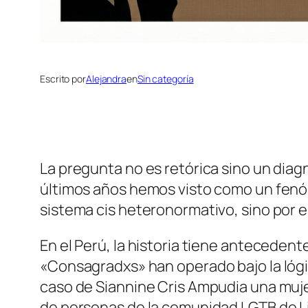
Escrito por
Alejandra
en
Sin categoría
La pregunta no es retórica sino un diag
últimos años hemos visto como un fenó
sistema cis heteronormativo, sino por e
En el Perú, la historia tiene antecede
«Consagradxs» han operado bajo la lógi
caso de Siannine Cris Ampudia una muje
de personas de la comunidad LGTB de L