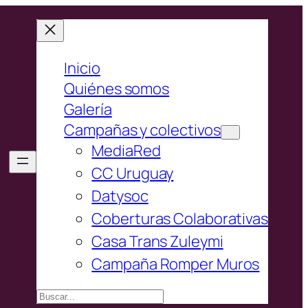
Inicio
Quiénes somos
Galería
Campañas y colectivos
MediaRed
CC Uruguay
Datysoc
Coberturas Colaborativas
Casa Trans Zuleymi
Campaña Romper Muros
Buscar