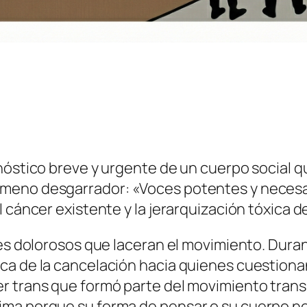
nóstico breve y urgente de un cuerpo social q
meno desgarrador: «Voces potentes y necesari
l cáncer existente y la jerarquización tóxica 
ntes dolorosos que laceran el movimiento. Dur
ca de la cancelación hacia quienes cuestiona
r trans que formó parte del movimiento trans
ima porque su forma de pensar o su cuerpo n