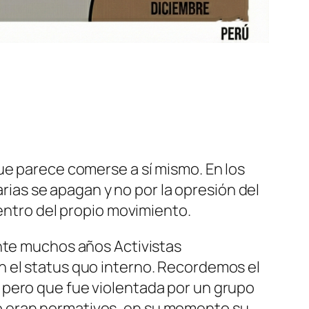
ue parece comerse a sí mismo. En los
as se apagan y no por la opresión del
dentro del propio movimiento.
ante muchos años Activistas
n el status quo interno. Recordemos el
 pero que fue violentada por un grupo
o eran normativos, en su momento su