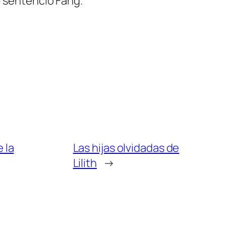
» sentenció Fang.
 la
Las hijas olvidadas de
Lilith
→