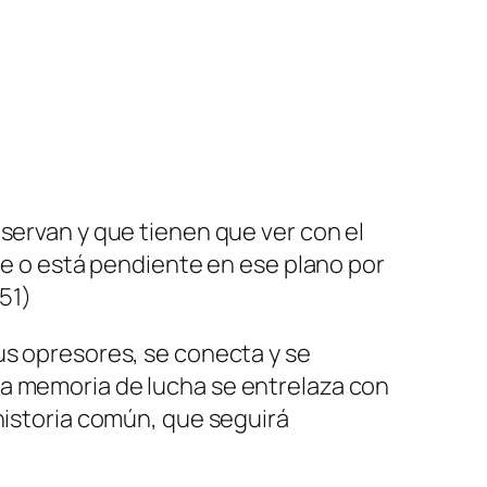
servan y que tienen que ver con el
ede o está pendiente en ese plano por
p51)
us opresores, se conecta y se
na memoria de lucha se entrelaza con
historia común, que seguirá