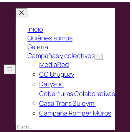
Inicio
Quiénes somos
Galería
Campañas y colectivos
MediaRed
CC Uruguay
Datysoc
Coberturas Colaborativas
Casa Trans Zuleymi
Campaña Romper Muros
Buscar