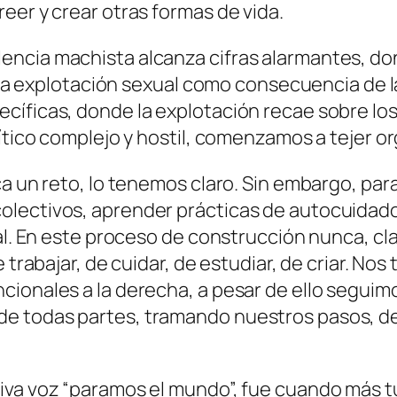
eer y crear otras formas de vida.
ncia machista alcanza cifras alarmantes, don
y la explotación sexual como consecuencia de l
cíficas, donde la explotación recae sobre lo
lítico complejo y hostil, comenzamos a tejer o
ca un reto, lo tenemos claro. Sin embargo, par
lectivos, aprender prácticas de autocuidado,
cal. En este proceso de construcción nunca, c
 trabajar, de cuidar, de estudiar, de criar. No
cionales a la derecha, a pesar de ello segui
e todas partes, tramando nuestros pasos, de
iva voz “paramos el mundo”, fue cuando más 