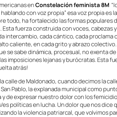
americanas en
Constelación feminista 8M
“l
s hablando con voz propia” esa voz propia es 
re todo, ha fortalecido las formas populares 
 Esta fuerza construida con voces, cabezas y 
da intercambio, cada cántico, cada proclama c
falto caliente, en cada grito y abrazo colectivo
ue se sabe dinámica, procesual, no exenta de c
 las imposiciones lejanas y burócratas. Esta f
uelta atrás!
 calle de Maldonado, cuando decimos la calle 
Av. San Pablo, la explanada municipal como pun
 y de expresar nuestro dolor con los femicidi
/es políticas en lucha. Un dolor que nos dice 
zando la violencia patriarcal, que volvimos p