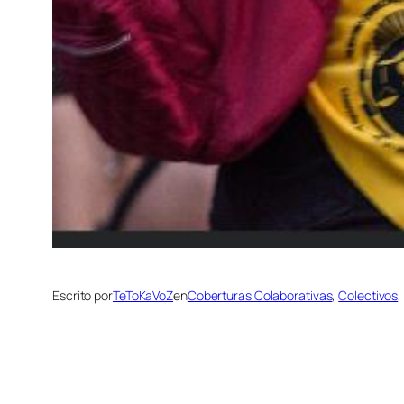
Escrito por
TeToKaVoZ
en
Coberturas Colaborativas
, 
Colectivos
,