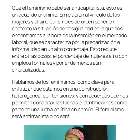
Que el feminismo debe ser anticapitalista, esto es
un acuerdo unánime. En relación al vínculo de las
mujeres y el sindicalismo es de orden poner en
contexto la situación de desigualdad en la que nos
encontramos a la hora de la inserción en el mercado
laboral, que se caracteriza por la precarización e
informalidad en un alto porcentaje. Esto reduce,
entre otras cosas, el porcentaje de mujeres afro con
empleos formales y por ende menos aún
sindicalizadas.
Hablamos de los feminismos, como clave para
enfatizar que estamos en una construcción
heterogénea, con tensiones, y con acuerdos que nos
permiten cohabitar las luchas e identificarnos como
parte de una lucha política en común. El feminismo
será antirracista o no será.