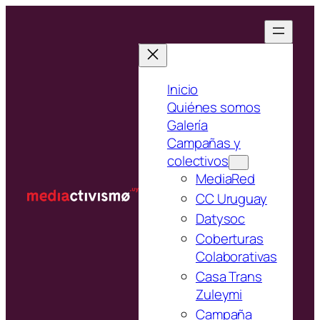
Saltar
al
contenido
Inicio
Quiénes somos
Galería
Campañas y
colectivos
MediaRed
CC Uruguay
Datysoc
Coberturas
Colaborativas
Casa Trans
Zuleymi
Campaña