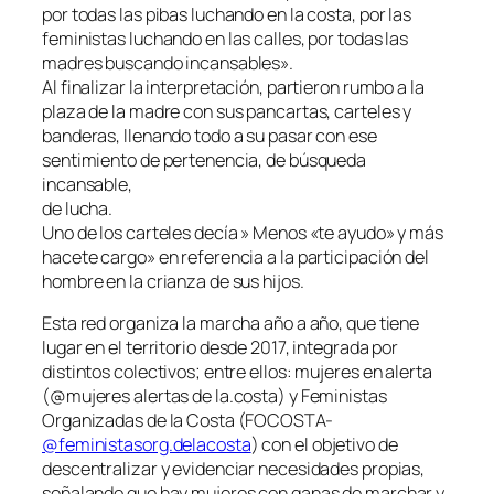
por todas las pibas luchando en la costa, por las
feministas luchando en las calles, por todas las
madres buscando incansables».
Al finalizar la interpretación, partieron rumbo a la
plaza de la madre con sus pancartas, carteles y
banderas, llenando todo a su pasar con ese
sentimiento de pertenencia, de búsqueda
incansable,
de lucha.
Uno de los carteles decía » Menos «te ayudo» y más
hacete cargo» en referencia a la participación del
hombre en la crianza de sus hijos.
Esta red organiza la marcha año a año, que tiene
lugar en el territorio desde 2017, integrada por
distintos colectivos; entre ellos: mujeres en alerta
(@mujeres alertas de la.costa) y Feministas
Organizadas de la Costa (FOCOSTA-
@feministasorg.delacosta
) con el objetivo de
descentralizar y evidenciar necesidades propias,
señalando que hay mujeres con ganas de marchar y