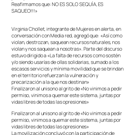
Reafirmamos que: NO ES SOLO SEQUÍA, ES
SAQUEO!!!»
Virginia Chollet, integrante de Mujeres en alerta, en
conversación con Media red, agregó que: «Así como
violan, destrozan, saquean recursos naturales, nos
violan y nos saquean a nosotras». Parte del discurso
estuvo dirigido a «La falta de recursos como sostén
y/o siendo usarías de ollas solidarias, sumado a los
escasos servicios y mínima movilidad que se brindan
en el territorio refuerzan la vulneración y
precarización a la que nos destinan»
Finalizaron al unisono al grito de «No vinimos a pedir
permiso, vinimos a quemar este sistema, juntas por
vidas libres de todas las opresiones»
Finalizaron al unisono al grito de «No vinimos a pedir
permiso, vinimos a quemar este sistema, juntas por
vidas libres de todas las opresiones»
La movilización concluyó con la participación de