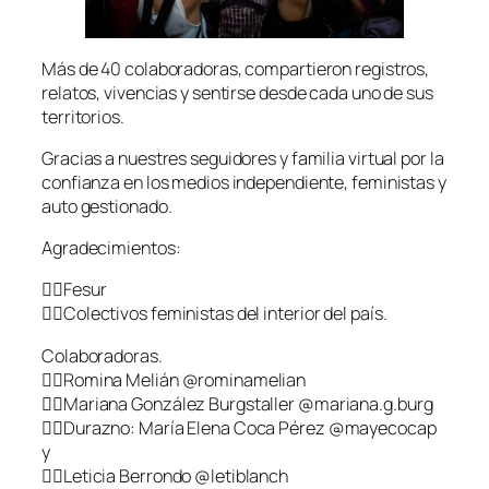
Más de 40 colaboradoras, compartieron registros,
relatos, vivencias y sentirse desde cada uno de sus
territorios.
Gracias a nuestres seguidores y familia virtual por la
confianza en los medios independiente, feministas y
auto gestionado.
Agradecimientos:
👉🏾Fesur
👉🏾Colectivos feministas del interior del país.
Colaboradoras.
👉🏾Romina Melián @rominamelian
👉🏾Mariana González Burgstaller @mariana.g.burg
👉🏾Durazno: María Elena Coca Pérez @mayecocap
y
👉🏾Leticia Berrondo @letiblanch