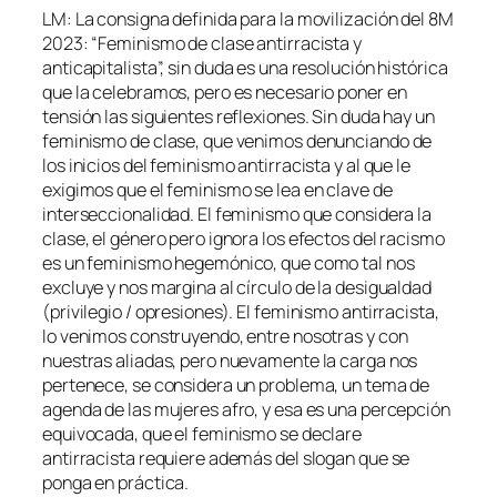
LM: La consigna definida para la movilización del 8M
2023: “Feminismo de clase antirracista y
anticapitalista”, sin duda es una resolución histórica
que la celebramos, pero es necesario poner en
tensión las siguientes reflexiones. Sin duda hay un
feminismo de clase, que venimos denunciando de
los inicios del feminismo antirracista y al que le
exigimos que el feminismo se lea en clave de
interseccionalidad. El feminismo que considera la
clase, el género pero ignora los efectos del racismo
es un feminismo hegemónico, que como tal nos
excluye y nos margina al círculo de la desigualdad
(privilegio / opresiones). El feminismo antirracista,
lo venimos construyendo, entre nosotras y con
nuestras aliadas, pero nuevamente la carga nos
pertenece, se considera un problema, un tema de
agenda de las mujeres afro, y esa es una percepción
equivocada, que el feminismo se declare
antirracista requiere además del slogan que se
ponga en práctica.