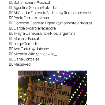
👉🏾Sofía Texeira @texsofi
👉🏾Agustina Sonino @ota_fla
👉🏾Atlántida: Florencia Nichele @florencianichele
👉🏾Paola Ferreira. Minas
👉🏾Florencia Castelar Figera (@florcastelarfigera)
👉🏾Carola @carolahacedora
👉🏾 Mayra Canepa. Entre Ríos/ argentina
👉🏾Mariana Fossatti,
👉🏾Jorge Gemetto,
👉🏾Ana Tuduri @datysoc
👉🏾Micaela Wild @micawild_
👉🏾Carla Gonzalez
👉🏾MediaRed