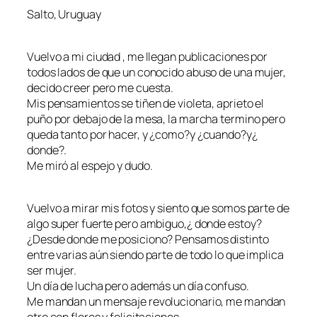
Salto, Uruguay
Vuelvo a mi ciudad , me llegan publicaciones por
todos lados de que un conocido abuso de una mujer,
decido creer pero me cuesta.
Mis pensamientos se tiñen de violeta, aprieto el
puño por debajo de la mesa, la marcha termino pero
queda tanto por hacer, y ¿como?y ¿cuando?y¿
donde?.
Me miró al espejo y dudo.
Vuelvo a mirar mis fotos y siento que somos parte de
algo super fuerte pero ambiguo,¿ donde estoy?
¿Desde donde me posiciono? Pensamos distinto
entre varias aún siendo parte de todo lo que implica
ser mujer.
Un día de lucha pero además un día confuso.
Me mandan un mensaje revolucionario, me mandan