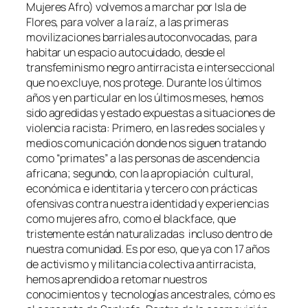
Mujeres Afro) volvemos a marchar por Isla de
Flores, para volver a la raíz, a las primeras
movilizaciones barriales autoconvocadas, para
habitar un espacio autocuidado, desde el
transfeminismo negro antirracista e interseccional
que no excluye, nos protege. Durante los últimos
años y en particular en los últimos meses, hemos
sido agredidas y estado expuestas a situaciones de
violencia racista: Primero, en las redes sociales y
medios comunicación donde nos siguen tratando
como “primates” a las personas de ascendencia
africana; segundo, con la apropiación cultural,
económica e identitaria y tercero con prácticas
ofensivas contra nuestra identidad y experiencias
como mujeres afro, como el blackface, que
tristemente están naturalizadas incluso dentro de
nuestra comunidad. Es por eso, que ya con 17 años
de activismo y militancia colectiva antirracista,
hemos aprendido a retomar nuestros
conocimientos y tecnologías ancestrales, cómo es