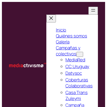
Saltar
al
contenido
Inicio
Quiénes somos
Galería
Campañas y
colectivos
MediaRed
CC Uruguay
Datysoc
Coberturas
Colaborativas
Casa Trans
Zuleymi
Campaña