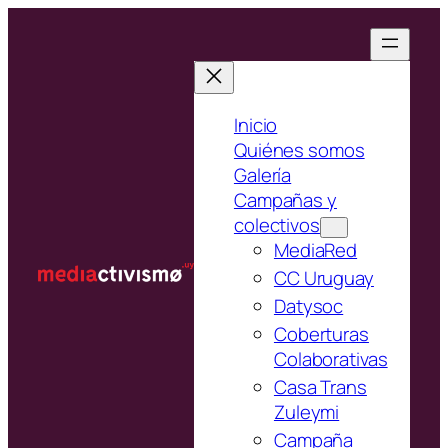
Saltar
al
contenido
Inicio
Quiénes somos
Galería
Campañas y
colectivos
MediaRed
CC Uruguay
Datysoc
Coberturas
Colaborativas
Casa Trans
Zuleymi
Campaña