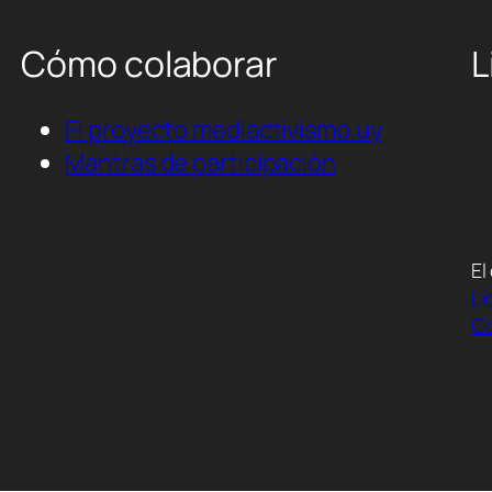
Cómo colaborar
L
El proyecto mediactivismo.uy
Mantras de participación
El
Li
Co