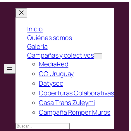
Inicio
Quiénes somos
Galería
Campañas y colectivos
MediaRed
CC Uruguay
Datysoc
Coberturas Colaborativas
Casa Trans Zuleymi
Campaña Romper Muros
Buscar