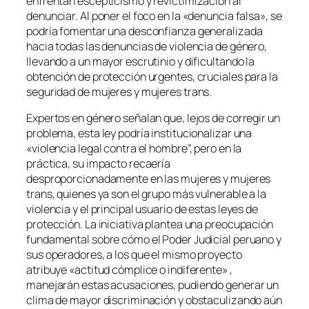
enfrentan escepticismo y revictimización al
denunciar. Al poner el foco en la «denuncia falsa», se
podría fomentar una desconfianza generalizada
hacia todas las denuncias de violencia de género,
llevando a un mayor escrutinio y dificultando la
obtención de protección urgentes, cruciales para la
seguridad de mujeres y mujeres trans.
Expertos en género señalan que, lejos de corregir un
problema, esta ley podría institucionalizar una
«violencia legal contra el hombre”, pero en la
práctica, su impacto recaería
desproporcionadamente en las mujeres y mujeres
trans, quienes ya son el grupo más vulnerable a la
violencia y el principal usuario de estas leyes de
protección. La iniciativa plantea una preocupación
fundamental sobre cómo el Poder Judicial peruano y
sus operadores, a los que el mismo proyecto
atribuye «actitud cómplice o indiferente» ,
manejarán estas acusaciones, pudiendo generar un
clima de mayor discriminación y obstaculizando aún