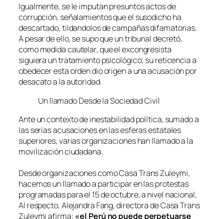
Igualmente, se le imputan presuntos actos de
corrupción, señalamientos que el susodicho ha
descartado, tildandolos de campañas difamatorias.
A pesar de ello, se supo que un tribunal decretó,
como medida cautelar, que el excongresista
siguiera un tratamiento psicológico; su reticencia a
obedecer esta orden dio origen a una acusación por
desacato a la autoridad.
Un llamado Desde la Sociedad Civil
Ante un contexto de inestabilidad política, sumado a
las serias acusaciones en las esferas estatales
superiores, varias organizaciones han llamado a la
movilización ciudadana.
Desde organizaciones como Casa Trans Zuleymi,
hacemos un llamado a participar en las protestas
programadas para el 15 de octubre, a nivel nacional,
Al respecto, Alejandra Fang, directora de Casa Trans
Zuleymi afirma:
«el Perú no puede perpetuarse