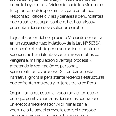
como la Ley contra la Violencia hacia las Mujeres e
Integrantes del Grupo Familiar, para establecer
responsabilidades civiles y penales a denunciantes
que «a sabiendas que contiene hechos falsos»
presentan denuncias o solicitan su retiro.
La justificación del congresista Muñante se centra
en un supuesto «uso indebido» de la Ley N° 30364,
que, según él, habría generado un incremento de
«denuncias fraudulentas con ánimos y multas de
venganza, manipulación o ventaja procesal»,
afectando la reputación de personas,
«principalmente varones» . Sin embargo, esta
narrativa ignora la persistente violencia estructural
que enfrentan mujeres y mujeres trans en Perú.
Organizaciones especializadas advierten que un
enfoque punitivo hacia las denuncias podría tener
un efecto amedrentador. Al criminalizar la
«denuncia falsa», el proyecto corre el riesgo de
disuadir a mujeres y mujeres trans que son