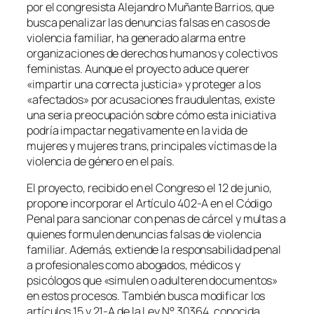
por el congresista Alejandro Muñante Barrios, que
busca penalizar las denuncias falsas en casos de
violencia familiar, ha generado alarma entre
organizaciones de derechos humanos y colectivos
feministas. Aunque el proyecto aduce querer
«impartir una correcta justicia» y proteger a los
«afectados» por acusaciones fraudulentas, existe
una seria preocupación sobre cómo esta iniciativa
podría impactar negativamente en la vida de
mujeres y mujeres trans, principales víctimas de la
violencia de género en el país.
El proyecto, recibido en el Congreso el 12 de junio,
propone incorporar el Artículo 402-A en el Código
Penal para sancionar con penas de cárcel y multas a
quienes formulen denuncias falsas de violencia
familiar. Además, extiende la responsabilidad penal
a profesionales como abogados, médicos y
psicólogos que «simulen o adulteren documentos»
en estos procesos. También busca modificar los
artículos 15 y 21-A de la Ley N° 30364, conocida