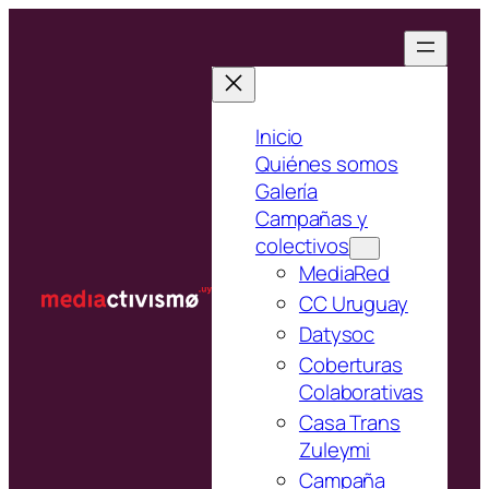
Saltar
al
contenido
Inicio
Quiénes somos
Galería
Campañas y
colectivos
MediaRed
CC Uruguay
Datysoc
Coberturas
Colaborativas
Casa Trans
Zuleymi
Campaña