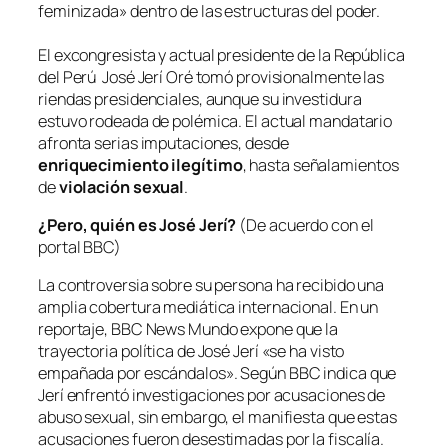
feminizada» dentro de las estructuras del poder.
El excongresista y actual presidente de la República
del Perú José Jerí Oré tomó provisionalmente las
riendas presidenciales, aunque su investidura
estuvo rodeada de polémica. El actual mandatario
afronta serias imputaciones, desde
enriquecimiento ilegítimo
, hasta señalamientos
de
violación sexual
.
¿Pero, quién es José Jerí?
(De acuerdo con el
portal BBC)
La controversia sobre su persona ha recibido una
amplia cobertura mediática internacional. En un
reportaje, BBC News Mundo expone que la
trayectoria política de José Jerí «se ha visto
empañada por escándalos». Según BBC indica que
Jerí enfrentó investigaciones por acusaciones de
abuso sexual, sin embargo, el manifiesta que estas
acusaciones fueron desestimadas por la fiscalía.