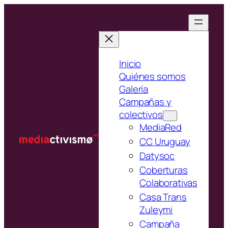
Saltar
al
contenido
Inicio
Quiénes somos
Galería
Campañas y
colectivos
MediaRed
CC Uruguay
Datysoc
Coberturas
Colaborativas
Casa Trans
Zuleymi
Campaña