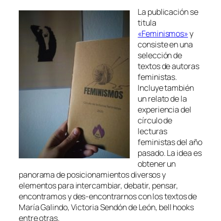
La publicación se
titula
«Feminismos»
y
consiste en una
selección de
textos de autoras
feministas.
Incluye también
un relato de la
experiencia del
círculo de
lecturas
feministas del año
pasado. La idea es
obtener un
panorama de posicionamientos diversos y
elementos para intercambiar, debatir, pensar,
encontramos y des-encontrarnos con los textos de
María Galindo, Victoria Sendón de León, bell hooks
entre otras.