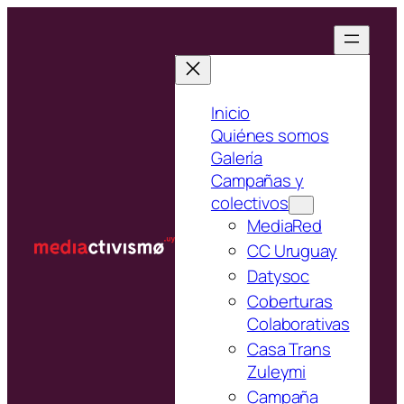
Saltar
al
contenido
Inicio
Quiénes somos
Galería
Campañas y
colectivos
MediaRed
CC Uruguay
Datysoc
Coberturas
Colaborativas
Casa Trans
Zuleymi
Campaña