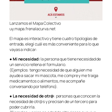
Lanzamos el Mapa Colectivo
uy.mapa.frenalacurva.net
El mapa es interactivo y tiene cuatro tipologías de
entrada, elegí cuál es más conveniente para lo que
vayas a indicar:
●
Mi necesidad:
la persona que tiene necesidad de
un servicio rellena el formulario.
(Ejemplos: tengo necesidad de que alguien me
ayude a sacar mi mascota, me compre y me traiga
medicamentos o alimentos, me acompañe
conversando por teléfono).
●
La necesidad de otr@
: personas que conocen la
necesidad de otr@s y precisan de un tercero para
poder cubrirla.