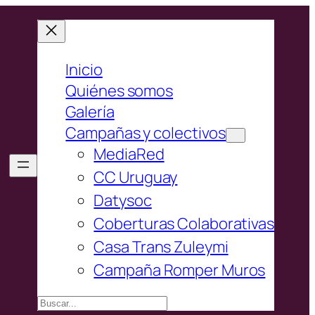
Inicio
Quiénes somos
Galería
Campañas y colectivos
MediaRed
CC Uruguay
Datysoc
Coberturas Colaborativas
Casa Trans Zuleymi
Campaña Romper Muros
Buscar