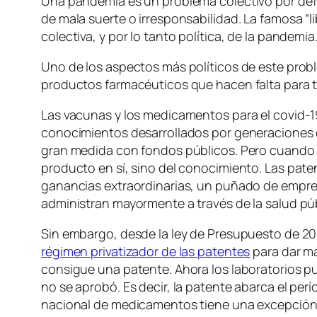
Una pandemia es un problema colectivo por defin
de mala suerte o irresponsabilidad. La famosa “
colectiva, y por lo tanto política, de la pandemia
Uno de los aspectos más políticos de este prob
productos farmacéuticos que hacen falta para t
Las vacunas y los medicamentos para el covid-19
conocimientos desarrollados por generaciones de
gran medida con fondos públicos. Pero cuando t
producto en sí, sino del conocimiento. Las pat
ganancias extraordinarias, un puñado de empres
administran mayormente a través de la salud pú
Sin embargo, desde la ley de Presupuesto de 20
régimen privatizador de las patentes
para dar má
consigue una patente. Ahora los laboratorios 
no se aprobó. Es decir, la patente abarca el per
nacional de medicamentos tiene una excepción 