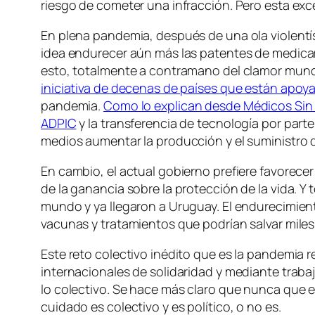
riesgo de cometer una infracción. Pero esta exc
En plena pandemia, después de una ola violentí
idea endurecer aún más las patentes de medicam
esto, totalmente a contramano del clamor mundi
iniciativa de decenas de países que están apoy
pandemia.
Como lo explican desde Médicos Sin
ADPIC
y la transferencia de tecnología por part
medios aumentar la producción y el suministro 
En cambio, el actual gobierno prefiere favorece
de la ganancia sobre la protección de la vida. 
mundo y ya llegaron a Uruguay. El endurecimient
vacunas y tratamientos que podrían salvar miles
Este reto colectivo inédito que es la pandemia r
internacionales de solidaridad y mediante traba
lo colectivo. Se hace más claro que nunca que e
cuidado es colectivo y es político, o no es.