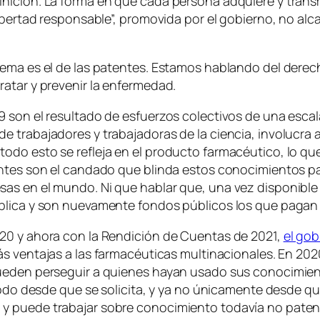
ición. La forma en que cada persona adquiere y transmi
libertad responsable”, promovida por el gobierno, no al
.
lema es el de las patentes. Estamos hablando del derec
ratar y prevenir la enfermedad.
 son el resultado de esfuerzos colectivos de una escal
 trabajadores y trabajadoras de la ciencia, involucra a
odo esto se refleja en el producto farmacéutico, lo qu
entes son el candado que blinda estos conocimientos p
as en el mundo. Ni que hablar que, una vez disponible 
blica y son nuevamente fondos públicos los que pagan 
20 y ahora con la Rendición de Cuentas de 2021,
el gob
s ventajas a las farmacéuticas multinacionales. En 2020
pueden perseguir a quienes hayan usado sus conocimie
íodo desde que se solicita, y ya no únicamente desde qu
y puede trabajar sobre conocimiento todavía no patent