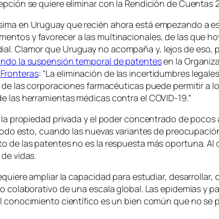
epción se quiere eliminar con la Rendición de Cuentas 
sima en Uruguay que recién ahora está empezando a est
entos y favorecer a las multinacionales, de las que h
al. Clamor que Uruguay no acompaña y, lejos de eso, p
ando la suspensión temporal de patentes
en la Organiza
 Fronteras
: “La eliminación de las incertidumbres legal
e de las corporaciones farmacéuticas puede permitir a lo
de las herramientas médicas contra el COVID-19.”
r la propiedad privada y el poder concentrado de pocos
Y todo esto, cuando las nuevas variantes de preocupaci
o de las patentes no es la respuesta más oportuna. Al 
 de vidas.
equiere ampliar la capacidad para estudiar, desarrollar,
jo colaborativo de una escala global. Las epidemias y 
l conocimiento científico es un bien común que no se p