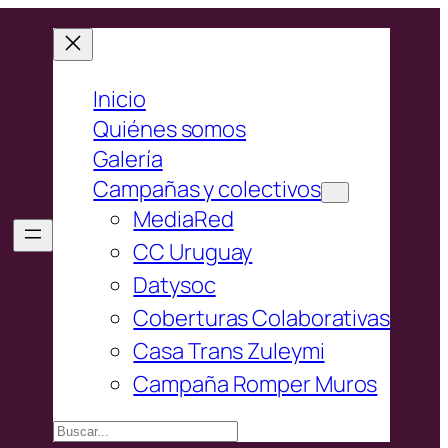
Inicio
Quiénes somos
Galería
Campañas y colectivos
MediaRed
CC Uruguay
Datysoc
Coberturas Colaborativas
Casa Trans Zuleymi
Campaña Romper Muros
Buscar