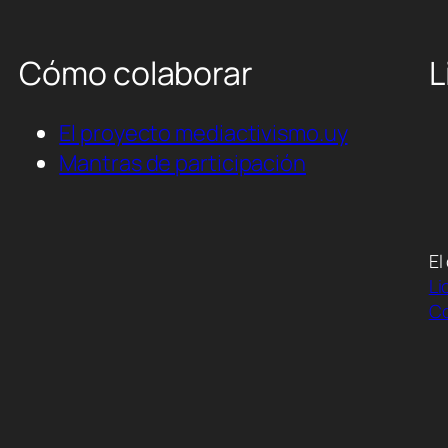
Cómo colaborar
L
El proyecto mediactivismo.uy
Mantras de participación
El
Li
Co