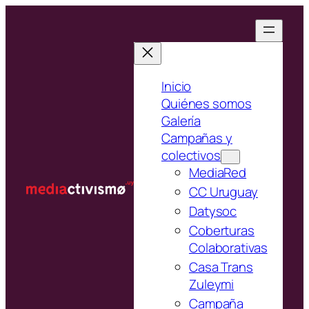
Saltar
al
contenido
Inicio
Quiénes somos
Galería
Campañas y
colectivos
MediaRed
CC Uruguay
Datysoc
Coberturas
Colaborativas
Casa Trans
Zuleymi
Campaña