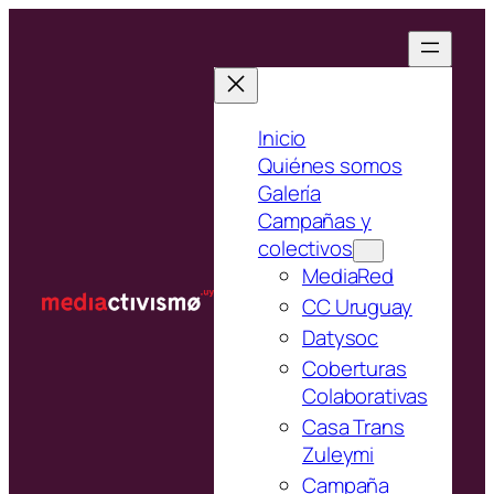
Saltar
al
contenido
Inicio
Quiénes somos
Galería
Campañas y
colectivos
MediaRed
CC Uruguay
Datysoc
Coberturas
Colaborativas
Casa Trans
Zuleymi
Campaña