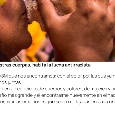
ras cuerpas, habita la lucha antirracista
#8M que nos encontramos: con el dolor por las que ya n
nos juntas.
ó en un concierto de cuerpos y colores, de mujeres vibr
afío más grande y el encontrarme nuevamente en el hace
nsmitir las emociones que se ven reflejadas en cada una