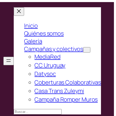
Inicio
Quiénes somos
Galería
Campañas y colectivos
MediaRed
CC Uruguay
Datysoc
Coberturas Colaborativas
Casa Trans Zuleymi
Campaña Romper Muros
Buscar