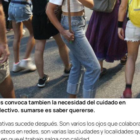
s convoca tambien la necesidad del cuidado en
lectivo. sumarse es saber quererse
.
rativas sucede después. Son varios los ojos que colabo
teos en redes, son varias las ciudades y localidades q
 en que el trabajo salga con calidad.