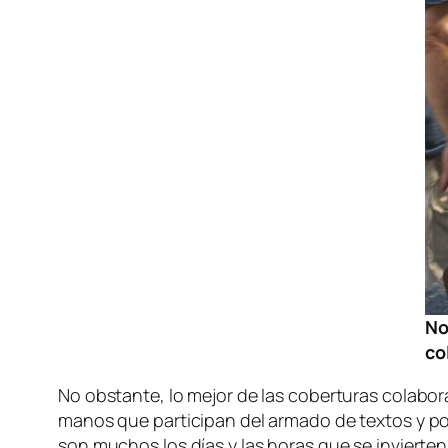
No
co
No obstante, lo mejor de las coberturas colabo
manos que participan del armado de textos y pos
son muchos los días y las horas que se invierten