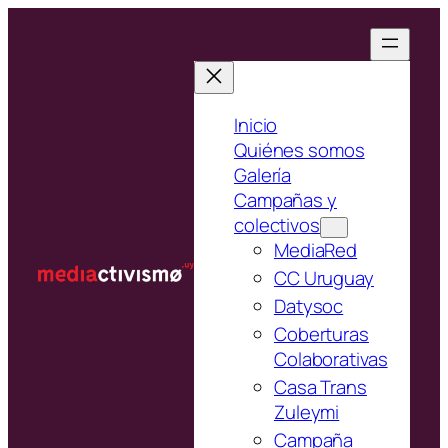
Saltar
al
contenido
Inicio
Quiénes somos
Galería
Campañas y
colectivos
MediaRed
CC Uruguay
Datysoc
Coberturas
Colaborativas
Casa Trans
Zuleymi
Campaña