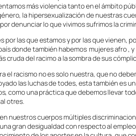
ntamos más violencia tanto en el ámbito pú
género, la hipersexualización de nuestras cuer
, por denunciar lo que vivimos sufrimos la crim
es por las que estamos y por las que vienen, p
 país donde también habemos mujeres afro , y
más cruda del racimo a la sombra de sus cómpli
ra el racismo no es solo nuestra, que no debe
oyado las luchas de todes, esta también es u
egios, como una práctica que debemos llevar tod
al otres.
s en nuestros cuerpos múltiples discriminacio
te una gran desigualdad con respecto al empleo
nocimiento de los aportes en la cultura, que co