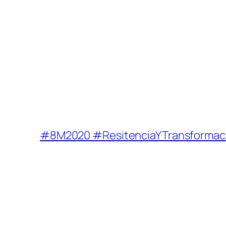
#8M2020 #ResitenciaYTransformación.