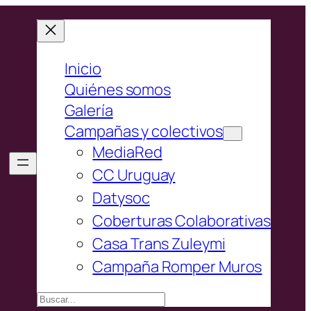
Inicio
Quiénes somos
Galería
Campañas y colectivos
MediaRed
CC Uruguay
Datysoc
Coberturas Colaborativas
Casa Trans Zuleymi
Campaña Romper Muros
Buscar